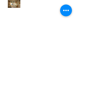
L'atelier d'art-thérapie Bulle de
couleurs fait sa rentrée !
Peinture relationnelle à l'atelier
Bulle de couleurs !
Enfants - Vacances de la Toussaint
2018
Archives
mars 2023
(1)
1 post