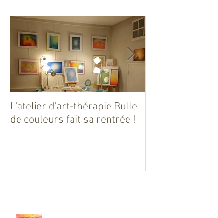
L'atelier d'art-thérapie Bulle
Que d'émotion(s
de couleurs fait sa rentrée !
Posts Récents
NOUVEAU STAGE D'ART-THERAPIE