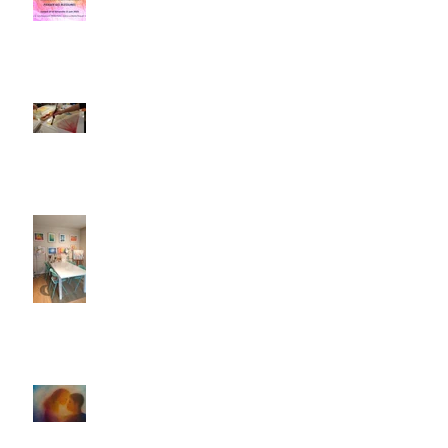
10 et 11 juin 2023
Un moment de créativité en famille
à l'atelier Bulle de couleurs !
L'atelier d'art-thérapie Bulle de
couleurs vous invite !
Un temps pour prendre soin de son
couple