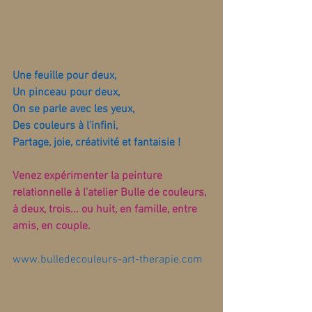
Une feuille pour deux,
Un pinceau pour deux, 
On se parle avec les yeux,
Des couleurs à l'infini,
Partage, joie, créativité et fantaisie !
Venez expérimenter la peinture 
relationnelle à l'atelier Bulle de couleurs, 
à deux, trois... ou huit, en famille, entre 
amis, en couple.
www.bulledecouleurs-art-therapie.com