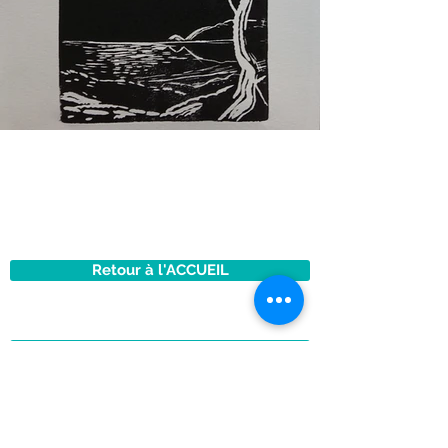
© 2017 by Bulle de Couleurs - art-
thérapie
© Virginie Maronne - Les
photographies et textes de ce
site ne sont pas libres de droits.
Retour à l'ACCUEIL
CONTACT
HORAIRES et TARIFS