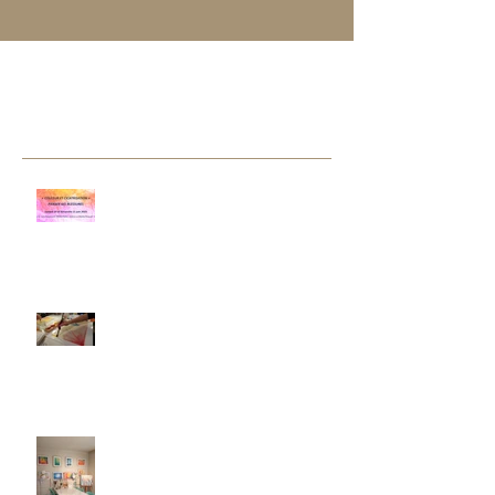
Posts à l'affiche
Posts Récents
NOUVEAU STAGE D'ART-THERAPIE
10 et 11 juin 2023
Un moment de créativité en famille
à l'atelier Bulle de couleurs !
L'atelier d'art-thérapie Bulle de
couleurs vous invite !