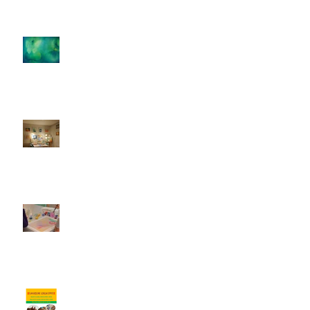
Ateliers thématiques autour de la
parentalité, de la maternité et du
couple
L'atelier d'art-thérapie Bulle de
couleurs fait sa rentrée !
Peinture relationnelle à l'atelier
Bulle de couleurs !
Enfants - Vacances de la Toussaint
2018