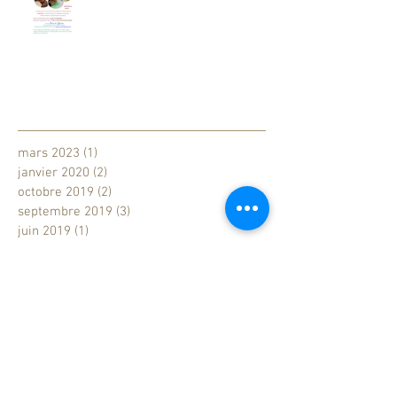
Archives
mars 2023
(1)
1 post
janvier 2020
(2)
2 posts
octobre 2019
(2)
2 posts
septembre 2019
(3)
3 posts
juin 2019
(1)
1 post
septembre 2018
(1)
1 post
avril 2018
(1)
1 post
janvier 2018
(1)
1 post
Rechercher par Tags
Paris
argile
art-thérapie
blessures
conte
couleurs
création
créativité
masque
modelage
pastel
stage