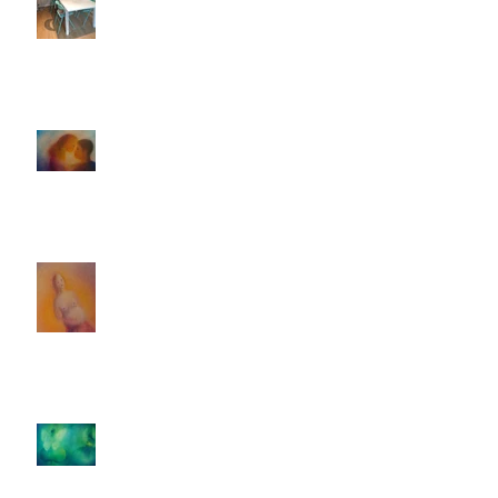
Un temps pour prendre soin de son
couple
Porter la vie...
Ateliers thématiques autour de la
parentalité, de la maternité et du
couple